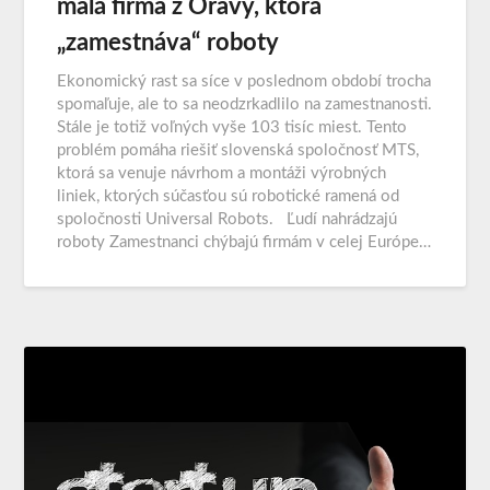
malá firma z Oravy, ktorá
„zamestnáva“ roboty
Ekonomický rast sa síce v poslednom období trocha
spomaľuje, ale to sa neodzrkadlilo na zamestnanosti.
Stále je totiž voľných vyše 103 tisíc miest. Tento
problém pomáha riešiť slovenská spoločnosť MTS,
ktorá sa venuje návrhom a montáži výrobných
liniek, ktorých súčasťou sú robotické ramená od
spoločnosti Universal Robots. Ľudí nahrádzajú
roboty Zamestnanci chýbajú firmám v celej Európe…