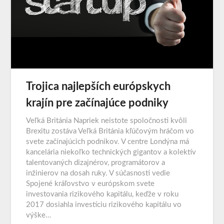
Trojica najlepších európskych
krajín pre začínajúce podniky
Veľká Británia Napriek neistote spoločnosti kvôli
Brexitu zostáva Veľká Británia kľúčovým hráčom vo
svete začínajúcich podnikov. V centre Londýna má
kancelária niekoľko technických gigantov a kolektív
talentovaných dizajnérov, programátorov a
inžinierov na dosah ruky. V súčasnosti vedie
Spojené kráľovstvo v európskom svete
investovania rizikového kapitálu, keďže v roku
2017 dosiahla investíciu rizikového kapitálu vo
výške…