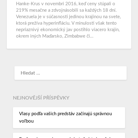
Hanke-Krus v novembri 2016, keď ceny stúpali o
219% mesačne a zdvojnásobili sa každých 18 dní.
Venezuela je v súčasnosti jedinou krajinou na svete,
ktorá prežíva hyperinfláciu. V minulosti však tento
nepriaznivý ekonomický jav postihlo viacero krajín,
okrem iných Maďarsko, Zimbabwe či…
NEJNOVĚJŠÍ PŘÍSPĚVKY
Vlasy podľa vašich predstáv začínajú správnou
voľbou