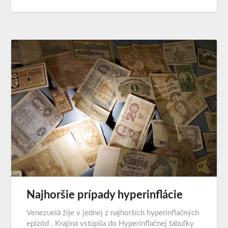
Najhoršie prípady hyperinflácie
Venezuelá žije v jednej z najhorších hyperinflačných
epizód . Krajina vstúpila do Hyperinflačnej tabuľky